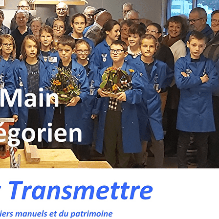
Exporter les lignes sélectionnées
Exporter toutes les colonnes
Exporter uniquement les colonnes affichées
Menu
<
>
Activités
Entrez dans l’atelier !
Ajoutez un logo, un bouton, des réseaux sociaux
Cliquez pour éditer
Accueil
▴
▾
Qui sommes-nous ?
▴
▾
Les activités proposées
▴
▾
Activités
Entrez dans l’atelier !
On en parle....
▴
▾