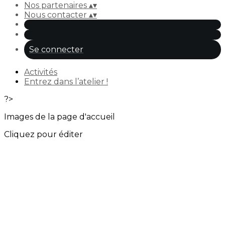
Nos partenaires
▴
▾
Nous contacter
▴
▾
Se connecter
Activités
Entrez dans l’atelier !
?>
Images de la page d'accueil
Cliquez pour éditer